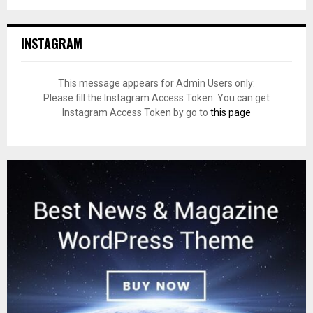
INSTAGRAM
This message appears for Admin Users only:
Please fill the Instagram Access Token. You can get
Instagram Access Token by go to
this page