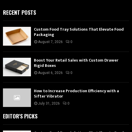
RECENT POSTS
Custom Food Tray Solutions That Elevate Food
Packaging
August 7, 2026
0
Boost Your Retail Sales with Custom Drawer
Rigid Boxes
August 6, 2026
0
How to Increase Production Efficiency with a
Sifter Vibrator
July 31, 2026
0
EDITOR'S PICKS