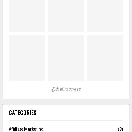
@thefirstmess
CATEGORIES
Affiliate Marketing
(9)