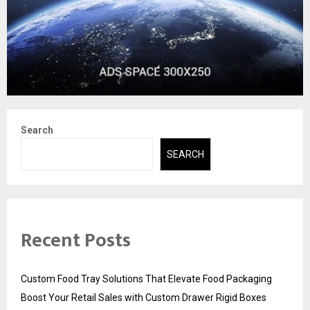
Search
SEARCH
Recent Posts
Custom Food Tray Solutions That Elevate Food Packaging
Boost Your Retail Sales with Custom Drawer Rigid Boxes