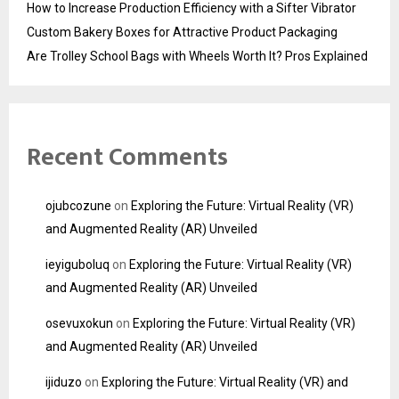
How to Increase Production Efficiency with a Sifter Vibrator
Custom Bakery Boxes for Attractive Product Packaging
Are Trolley School Bags with Wheels Worth It? Pros Explained
Recent Comments
ojubcozune
on
Exploring the Future: Virtual Reality (VR)
and Augmented Reality (AR) Unveiled
ieyiguboluq
on
Exploring the Future: Virtual Reality (VR)
and Augmented Reality (AR) Unveiled
osevuxokun
on
Exploring the Future: Virtual Reality (VR)
and Augmented Reality (AR) Unveiled
ijiduzo
on
Exploring the Future: Virtual Reality (VR) and