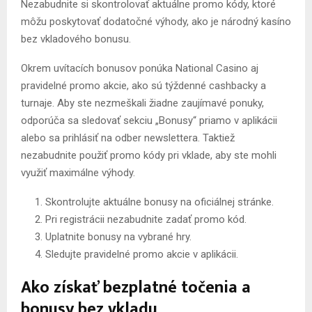
Nezabudnite si skontrolovať aktuálne promo kódy, ktoré
môžu poskytovať dodatočné výhody, ako je národný kasíno
bez vkladového bonusu.
Okrem uvítacích bonusov ponúka National Casino aj
pravidelné promo akcie, ako sú týždenné cashbacky a
turnaje. Aby ste nezmeškali žiadne zaujímavé ponuky,
odporúča sa sledovať sekciu „Bonusy“ priamo v aplikácii
alebo sa prihlásiť na odber newslettera. Taktiež
nezabudnite použiť promo kódy pri vklade, aby ste mohli
využiť maximálne výhody.
Skontrolujte aktuálne bonusy na oficiálnej stránke.
Pri registrácii nezabudnite zadať promo kód.
Uplatnite bonusy na vybrané hry.
Sledujte pravidelné promo akcie v aplikácii.
Ako získať bezplatné točenia a
bonusy bez vkladu