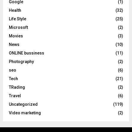
Google
(1)
Health
(32)
Life Style
(25)
Microsoft
(2)
Movies
(3)
News
(10)
ONLINE bussiness
(11)
Photography
(2)
seo
(6)
Tech
(21)
TRading
(2)
Travel
(6)
Uncategorized
(119)
Video marketing
(2)