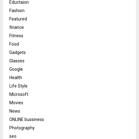
Eductaion
Fashion
Featured
finance
Fitness
Food
Gadgets
Glasses
Google
Health
Life Style
Microsoft
Movies
News
ONLINE bussiness
Photography
seo