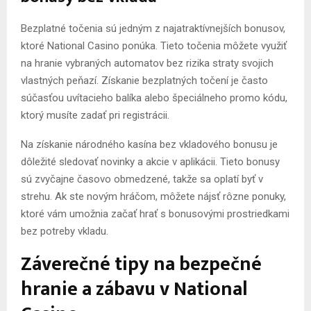
Bezplatné točenia sú jedným z najatraktívnejších bonusov,
ktoré National Casino ponúka. Tieto točenia môžete využiť
na hranie vybraných automatov bez rizika straty svojich
vlastných peňazí. Získanie bezplatných točení je často
súčasťou uvítacieho balíka alebo špeciálneho promo kódu,
ktorý musíte zadať pri registrácii.
Na získanie národného kasína bez vkladového bonusu je
dôležité sledovať novinky a akcie v aplikácii. Tieto bonusy
sú zvyčajne časovo obmedzené, takže sa oplatí byť v
strehu. Ak ste novým hráčom, môžete nájsť rôzne ponuky,
ktoré vám umožnia začať hrať s bonusovými prostriedkami
bez potreby vkladu.
Záverečné tipy na bezpečné
hranie a zábavu v National