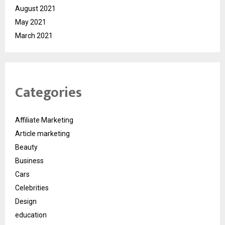
August 2021
May 2021
March 2021
Categories
Affiliate Marketing
Article marketing
Beauty
Business
Cars
Celebrities
Design
education