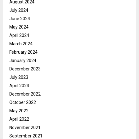
August 2024
July 2024
June 2024
May 2024
April 2024
March 2024
February 2024
January 2024
December 2023
July 2023
April 2023
December 2022
October 2022
May 2022
April 2022
November 2021
September 2021