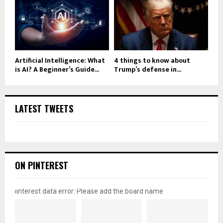
Artificial Intelligence: What
4 things to know about
is AI? A Beginner’s Guide...
Trump’s defense in...
LATEST TWEETS
ON PINTEREST
pinterest data error: Please add the board name