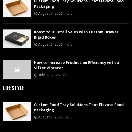
Custom Food Tray Solutions That Elevate Food
Packaging
August 7, 2026
0
Boost Your Retail Sales with Custom Drawer
Rigid Boxes
August 6, 2026
0
How to Increase Production Efficiency with a
Sifter Vibrator
July 31, 2026
0
LIFESTYLE
Custom Food Tray Solutions That Elevate Food
Packaging
August 7, 2026
0