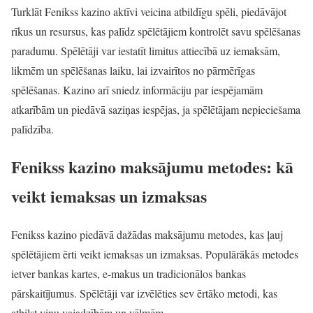
Turklāt Fenikss kazino aktīvi veicina atbildīgu spēli, piedāvājot
rīkus un resursus, kas palīdz spēlētājiem kontrolēt savu spēlēšanas
paradumu. Spēlētāji var iestatīt limitus attiecībā uz iemaksām,
likmēm un spēlēšanas laiku, lai izvairītos no pārmērīgas
spēlēšanas. Kazino arī sniedz informāciju par iespējamām
atkarībām un piedāvā saziņas iespējas, ja spēlētājam nepieciešama
palīdzība.
Fenikss kazino maksājumu metodes: kā
veikt iemaksas un izmaksas
Fenikss kazino piedāvā dažādas maksājumu metodes, kas ļauj
spēlētājiem ērti veikt iemaksas un izmaksas. Populārākās metodes
ietver bankas kartes, e-makus un tradicionālos bankas
pārskaitījumus. Spēlētāji var izvēlēties sev ērtāko metodi, kas
atbilst viņu vajadzībām un vēlmēm.