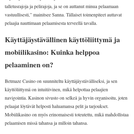
talletusrajoja ja pelirajoja, ja se on auttanut minua pelaamaan
vastuullisesti,” mainitsee Sanna. Tällaiset toimenpiteet auttavat
pelaajia nauttimaan pelaamisesta terveellä tavalla.
Käyttäjäystävällinen käyttöliittymä ja
mobiilikasino: Kuinka helppoa
pelaaminen on?
Betmaze Casino on suunniteltu käyttäjäystävälliseksi, ja sen
käyttöliittymä on intuitiivinen, mikä helpottaa pelaajien
navigointia. Kasinon sivusto on selkeä ja hyvin organisoitu, joten
pelaajat löytävät helposti haluamansa pelit ja tarjoukset.
Mobiilikasino on myös erinomaisesti toteutettu, mikä mahdollistaa
pelaamisen missä tahansa ja milloin tahansa.