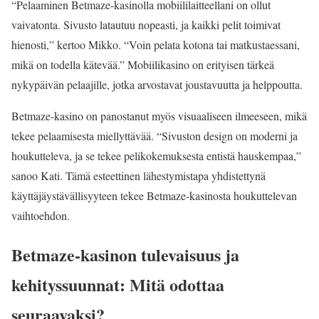
“Pelaaminen Betmaze-kasinolla mobiililaitteellani on ollut
vaivatonta. Sivusto latautuu nopeasti, ja kaikki pelit toimivat
hienosti,” kertoo Mikko. “Voin pelata kotona tai matkustaessani,
mikä on todella kätevää.” Mobiilikasino on erityisen tärkeä
nykypäivän pelaajille, jotka arvostavat joustavuutta ja helppoutta.
Betmaze-kasino on panostanut myös visuaaliseen ilmeeseen, mikä
tekee pelaamisesta miellyttävää. “Sivuston design on moderni ja
houkutteleva, ja se tekee pelikokemuksesta entistä hauskempaa,”
sanoo Kati. Tämä esteettinen lähestymistapa yhdistettynä
käyttäjäystävällisyyteen tekee Betmaze-kasinosta houkuttelevan
vaihtoehdon.
Betmaze-kasinon tulevaisuus ja
kehityssuunnat: Mitä odottaa
seuraavaksi?