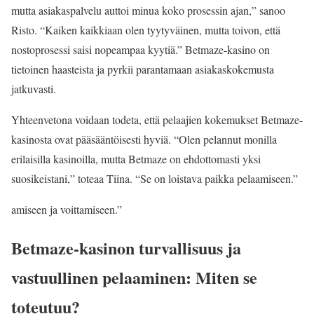
mutta asiakaspalvelu auttoi minua koko prosessin ajan,” sanoo
Risto. “Kaiken kaikkiaan olen tyytyväinen, mutta toivon, että
nostoprosessi saisi nopeampaa kyytiä.” Betmaze-kasino on
tietoinen haasteista ja pyrkii parantamaan asiakaskokemusta
jatkuvasti.
Yhteenvetona voidaan todeta, että pelaajien kokemukset Betmaze-
kasinosta ovat pääsääntöisesti hyviä. “Olen pelannut monilla
erilaisilla kasinoilla, mutta Betmaze on ehdottomasti yksi
suosikeistani,” toteaa Tiina. “Se on loistava paikka pelaamiseen.”
amiseen ja voittamiseen.”
Betmaze-kasinon turvallisuus ja
vastuullinen pelaaminen: Miten se
toteutuu?