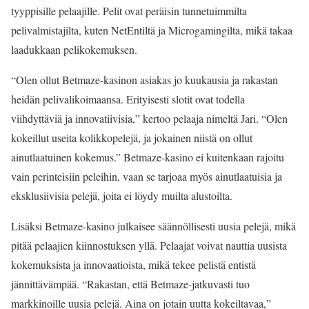
tyyppisille pelaajille. Pelit ovat peräisin tunnetuimmilta
pelivalmistajilta, kuten NetEntiltä ja Microgamingilta, mikä takaa
laadukkaan pelikokemuksen.
“Olen ollut Betmaze-kasinon asiakas jo kuukausia ja rakastan
heidän pelivalikoimaansa. Erityisesti slotit ovat todella
viihdyttäviä ja innovatiivisia,” kertoo pelaaja nimeltä Jari. “Olen
kokeillut useita kolikkopelejä, ja jokainen niistä on ollut
ainutlaatuinen kokemus.” Betmaze-kasino ei kuitenkaan rajoitu
vain perinteisiin peleihin, vaan se tarjoaa myös ainutlaatuisia ja
eksklusiivisia pelejä, joita ei löydy muilta alustoilta.
Lisäksi Betmaze-kasino julkaisee säännöllisesti uusia pelejä, mikä
pitää pelaajien kiinnostuksen yllä. Pelaajat voivat nauttia uusista
kokemuksista ja innovaatioista, mikä tekee pelistä entistä
jännittävämpää. “Rakastan, että Betmaze-jatkuvasti tuo
markkinoille uusia pelejä. Aina on jotain uutta kokeiltavaa,”