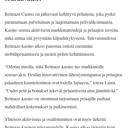
Betmaze Casino on jatkuvasti kehittyvä pelialusta, joka pyrkii
parantamaan palveluitaan ja laajentamaan pelivalikoimaansa.
Kasino seuraa aktiivisesti markkinatrendejä ja pelaajien toiveita,
mikä auttaa sitä pysymään kilpailukykyisenä. Tulevaisuudessa
Betmaze-kasino aikoo panostaa entistä enemmän
mobiilipelaamiseen ja uusien pelien kehittämiseen.
“Odotan innolla, mitä Betmaze-kasino tuo markkinoille
seuraavaksi. Heidän innovatiivinen lähestymistapansa ja pelaajien
palautteen kuunteleminen ovat todella lupaavia,” toteaa Laura.
“Uudet pelit ja bonukset tekevät pelaamisesta aina jännittävää.”
Betmaze-kasino on sitoutunut tarjoamaan pelaajille parhaat
mahdolliset kokemukset ja palkitsemiset.
Yhteisön aktiivisuus ja osallistuminen ovat myös tärkeitä
Betmaze-kasinon tulevaisuudelle. Kasino aikoo järjestää lisää