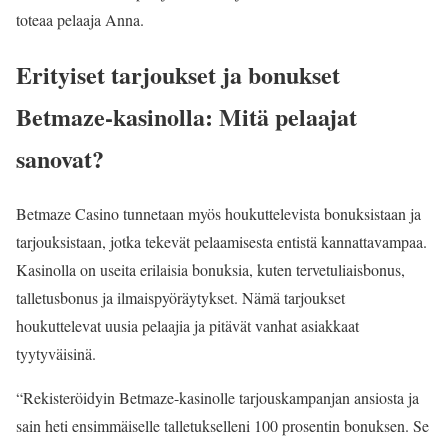
toteaa pelaaja Anna.
Erityiset tarjoukset ja bonukset
Betmaze-kasinolla: Mitä pelaajat
sanovat?
Betmaze Casino tunnetaan myös houkuttelevista bonuksistaan ja
tarjouksistaan, jotka tekevät pelaamisesta entistä kannattavampaa.
Kasinolla on useita erilaisia bonuksia, kuten tervetuliaisbonus,
talletusbonus ja ilmaispyöräytykset. Nämä tarjoukset
houkuttelevat uusia pelaajia ja pitävät vanhat asiakkaat
tyytyväisinä.
“Rekisteröidyin Betmaze-kasinolle tarjouskampanjan ansiosta ja
sain heti ensimmäiselle talletukselleni 100 prosentin bonuksen. Se