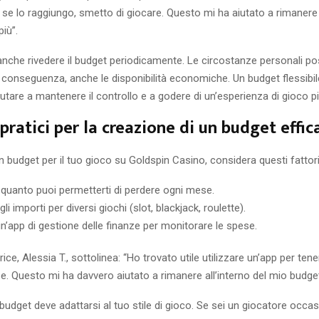
 se lo raggiungo, smetto di giocare. Questo mi ha aiutato a rimaner
più”.
anche rivedere il budget periodicamente. Le circostanze personali p
i conseguenza, anche le disponibilità economiche. Un budget flessibi
iutare a mantenere il controllo e a godere di un’esperienza di gioco p
 pratici per la creazione di un budget effic
 budget per il tuo gioco su Goldspin Casino, considera questi fattori
i quanto puoi permetterti di perdere ogni mese.
gli importi per diversi giochi (slot, blackjack, roulette).
un’app di gestione delle finanze per monitorare le spese.
rice, Alessia T., sottolinea: “Ho trovato utile utilizzare un’app per ten
e. Questo mi ha davvero aiutato a rimanere all’interno del mio budget
 budget deve adattarsi al tuo stile di gioco. Se sei un giocatore occasi