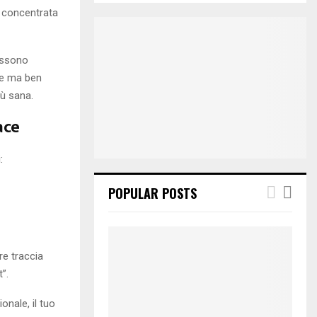
S
e concentrata
r
c
E
h
f
ossono
A
o
le ma ben
r
R
iù sana.
:
C
ace
H
:
POPULAR POSTS
ere traccia
”.
onale, il tuo