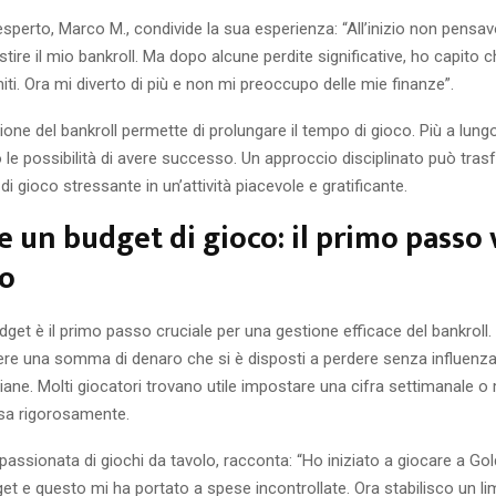
sperto, Marco M., condivide la sua esperienza: “All’inizio non pensa
tire il mio bankroll. Ma dopo alcune perdite significative, ho capito
imiti. Ora mi diverto di più e non mi preoccupo delle mie finanze”.
stione del bankroll permette di prolungare il tempo di gioco. Più a lungo
le possibilità di avere successo. Un approccio disciplinato può tra
di gioco stressante in un’attività piacevole e gratificante.
re un budget di gioco: il primo passo 
so
udget è il primo passo cruciale per una gestione efficace del bankroll. 
re una somma di denaro che si è disposti a perdere senza influenzar
iane. Molti giocatori trovano utile impostare una cifra settimanale o
ssa rigorosamente.
appassionata di giochi da tavolo, racconta: “Ho iniziato a giocare a G
t e questo mi ha portato a spese incontrollate. Ora stabilisco un li