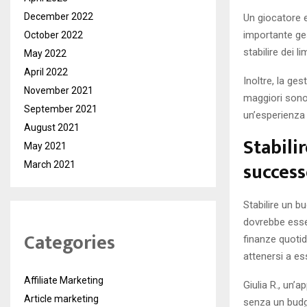
December 2022
Un giocatore e
importante ges
October 2022
stabilire dei l
May 2022
April 2022
Inoltre, la ge
November 2021
maggiori sono 
September 2021
un’esperienza 
August 2021
Stabili
May 2021
succes
March 2021
Stabilire un b
dovrebbe esse
Categories
finanze quotid
attenersi a e
Affiliate Marketing
Giulia R., un’
Article marketing
senza un budge