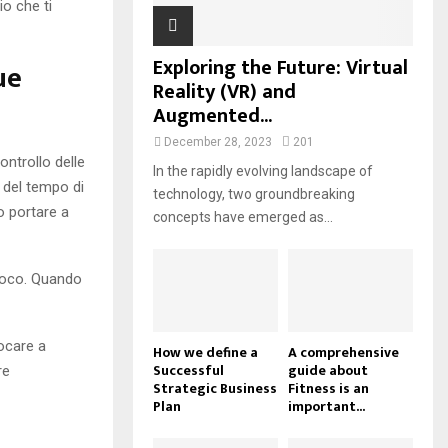
io che ti
Exploring the Future: Virtual
ue
Reality (VR) and
Augmented...
December 28, 2023
201
ontrollo delle
In the rapidly evolving landscape of
e del tempo di
technology, two groundbreaking
o portare a
concepts have emerged as...
ioco. Quando
iocare a
How we define a
A comprehensive
Successful
guide about
re
Strategic Business
Fitness is an
Plan
important...