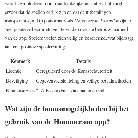
wordt gecontroleerd door onafhankelijke instanties. Dit zorgt
ervoor dat de spellen eerlijk zijn en dat de uitbetalingen
transparant zijn. Op platforms zoals
Hommerson Trustpilot
zijn er
veel positieve beoordelingen te vinden over de betrouwbaarheid
van de app. Spelers voelen zich veilig en beschermd, wat bijdraagt
aan een positieve speelervaring.
Kenmerk
Details
Licentie
Gereguleerd door de Kansspelautoriteit
Beveiliging
Gegevensversleuteling en veilige betaalmethoden
Klantenservice
24/7 beschikbaar via chat en e-mail
Wat zijn de bonusmogelijkheden bij het
gebruik van de Hommerson app?