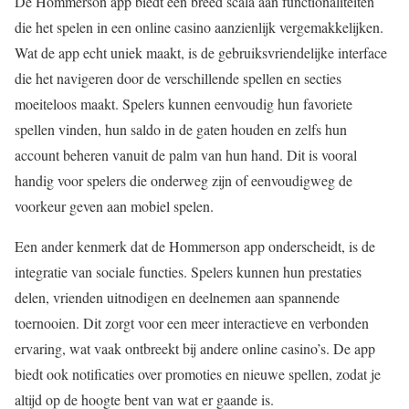
De Hommerson app biedt een breed scala aan functionaliteiten
die het spelen in een online casino aanzienlijk vergemakkelijken.
Wat de app echt uniek maakt, is de gebruiksvriendelijke interface
die het navigeren door de verschillende spellen en secties
moeiteloos maakt. Spelers kunnen eenvoudig hun favoriete
spellen vinden, hun saldo in de gaten houden en zelfs hun
account beheren vanuit de palm van hun hand. Dit is vooral
handig voor spelers die onderweg zijn of eenvoudigweg de
voorkeur geven aan mobiel spelen.
Een ander kenmerk dat de Hommerson app onderscheidt, is de
integratie van sociale functies. Spelers kunnen hun prestaties
delen, vrienden uitnodigen en deelnemen aan spannende
toernooien. Dit zorgt voor een meer interactieve en verbonden
ervaring, wat vaak ontbreekt bij andere online casino’s. De app
biedt ook notificaties over promoties en nieuwe spellen, zodat je
altijd op de hoogte bent van wat er gaande is.