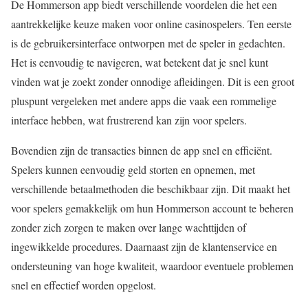
De Hommerson app biedt verschillende voordelen die het een
aantrekkelijke keuze maken voor online casinospelers. Ten eerste
is de gebruikersinterface ontworpen met de speler in gedachten.
Het is eenvoudig te navigeren, wat betekent dat je snel kunt
vinden wat je zoekt zonder onnodige afleidingen. Dit is een groot
pluspunt vergeleken met andere apps die vaak een rommelige
interface hebben, wat frustrerend kan zijn voor spelers.
Bovendien zijn de transacties binnen de app snel en efficiënt.
Spelers kunnen eenvoudig geld storten en opnemen, met
verschillende betaalmethoden die beschikbaar zijn. Dit maakt het
voor spelers gemakkelijk om hun Hommerson account te beheren
zonder zich zorgen te maken over lange wachttijden of
ingewikkelde procedures. Daarnaast zijn de klantenservice en
ondersteuning van hoge kwaliteit, waardoor eventuele problemen
snel en effectief worden opgelost.