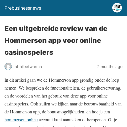
Prebusinessnews
Een uitgebreide review van de
Hommerson app voor online
casinospelers
abhijeetwarma
2 months ago
In dit artikel gaan we de Hommerson app grondig onder de loep
nemen. We bespreken de functionaliteiten, de gebruikerservaring,
en de voordelen van het gebruik van deze app voor online
casinospelers. Ook zullen we kijken naar de betrouwbaarheid van
de Hommerson app, de bonusmogelijkheden, en hoe je een
hommerson online
account kunt aanmaken of heropenen. Of je