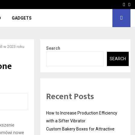
Face
In
D
GADGETS
l w 2023 roku
Search
SEARCH
one
Recent Posts
How to Increase Production Efficiency
with a Sifter Vibrator
ększenie
Custom Bakery Boxes for Attractive
 omówi nowe