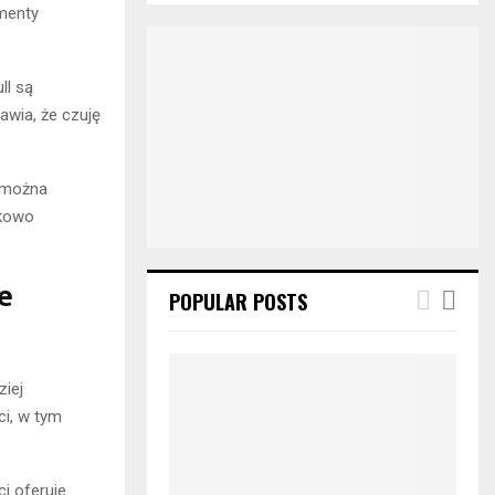
S
menty
r
c
E
h
ll są
f
A
o
awia, że czuję
r
R
:
C
h można
tkowo
H
e
POPULAR POSTS
ziej
ci, w tym
i oferuje