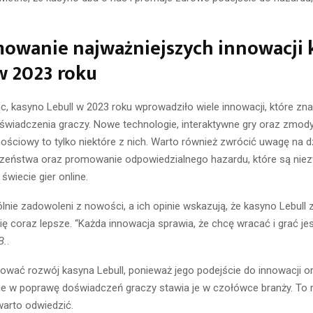
owanie najważniejszych innowacji 
w 2023 roku
 kasyno Lebull w 2023 roku wprowadziło wiele innowacji, które zn
świadczenia graczy. Nowe technologie, interaktywne gry oraz zmod
nościowy to tylko niektóre z nich. Warto również zwrócić uwagę na d
zeństwa oraz promowanie odpowiedzialnego hazardu, które są nie
świecie gier online.
lnie zadowoleni z nowości, a ich opinie wskazują, że kasyno Lebull
ię coraz lepsze. “Każda innowacja sprawia, że chcę wracać i grać je
B.
.
wać rozwój kasyna Lebull, ponieważ jego podejście do innowacji o
 w poprawę doświadczeń graczy stawia je w czołówce branży. To m
arto odwiedzić.