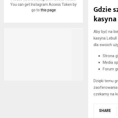
You can get Instagram Access Token by
Gdzie s
go to
this page
kasyna 
Aby być na bi
kasyna Lebull
dla swoich uż
Strona g
Media s
Forum gr
Dzięki temu g
zaoferowania w
czekamy na ko
SHARE