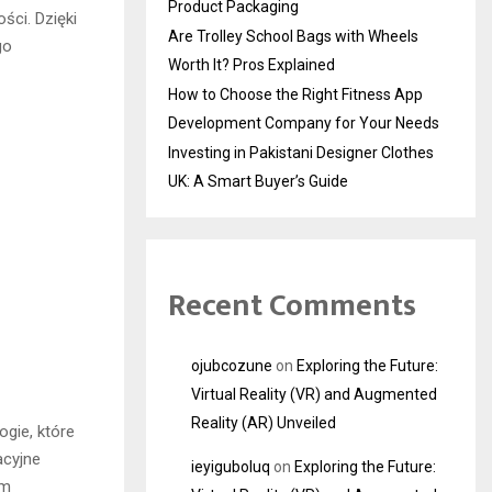
Product Packaging
ści. Dzięki
Are Trolley School Bags with Wheels
go
Worth It? Pros Explained
How to Choose the Right Fitness App
Development Company for Your Needs
Investing in Pakistani Designer Clothes
UK: A Smart Buyer’s Guide
Recent Comments
ojubcozune
on
Exploring the Future:
Virtual Reality (VR) and Augmented
Reality (AR) Unveiled
gie, które
acyjne
ieyiguboluq
on
Exploring the Future:
ym