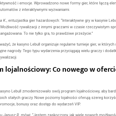
aktywność i emocje. Wprowadzono nowe formy gier, które łączą ele
automatów z interaktywnymi wyzwaniami.
a K.
, entuzjastka gier hazardowych: “Interaktywne gry w kasynie Lebu
 Możliwość rywalizacji z innymi graczami w czasie rzeczywistym spr
aangażowana. To nie tylko gra, to prawdziwe przeżycie.”
ażyć, że kasyno Lebull organizuje regularne turnieje gier, w któryc
yjne nagrody. Tego typu wydarzenia przyciągają wielu graczy i doda
walizacji.
 lojalnościowy: Co nowego w oferci
asyno Lebull zmodernizowało swój program lojalnościowy, aby bard
ich stałych graczy. Nowe poziomy lojalności oferują szereg korzyś
romocje, bonusy oraz dostęp do wydarzeń VIP.
iu
Janusz R.
mówi: “Jestem zaskoczony, jak wiele nowych możliwośc