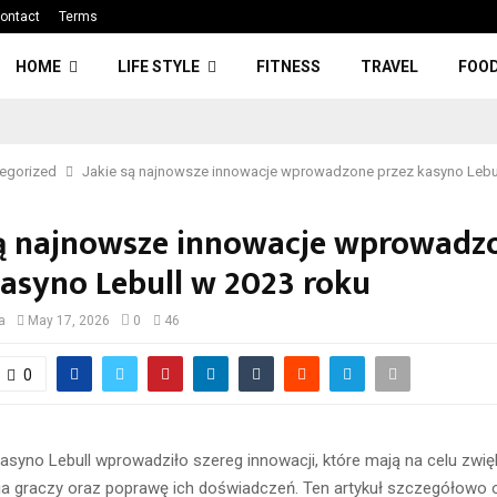
ontact
Terms
HOME
LIFE STYLE
FITNESS
TRAVEL
FOO
egorized
Jakie są najnowsze innowacje wprowadzone przez kasyno Lebul
są najnowsze innowacje wprowadz
kasyno Lebull w 2023 roku
a
May 17, 2026
0
46
0
asyno Lebull wprowadziło szereg innowacji, które mają na celu zwi
a graczy oraz poprawę ich doświadczeń. Ten artykuł szczegółowo