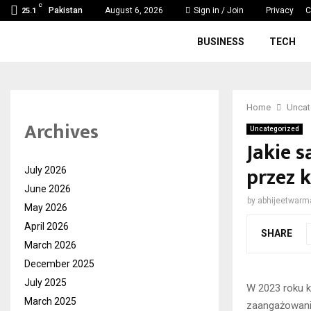
C
Pakistan
August 6, 2026
Sign in / Join
Privacy
C
25.1
BUSINESS
TECH
Home
Uncat
Archives
Uncategorized
Jakie 
przez 
July 2026
June 2026
by
abhijeetwarm
May 2026
April 2026
SHARE
March 2026
December 2025
July 2025
W 2023 roku k
March 2025
zaangażowani