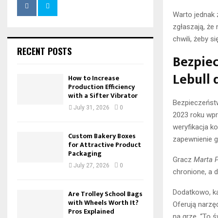
Warto jednak 
zgłaszają, ż
chwili, żeby 
RECENT POSTS
Bezpiec
Lebull 
How to Increase
Production Efficiency
with a Sifter Vibrator
Bezpieczeństw
July 31, 2026
0
2023 roku wp
weryfikacja k
Custom Bakery Boxes
zapewnienie g
for Attractive Product
Packaging
Gracz
Marta P
July 27, 2026
0
chronione, a 
Dodatkowo, ka
Are Trolley School Bags
with Wheels Worth It?
Oferują narzę
Pros Explained
na grze. “To 