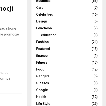
Business
(66)
mocji
Cars
(7)
Celebrities
(16)
Design
(5)
zać stronę
Eductaion
(7)
wne promocje
education
(1)
Fashion
(21)
Featured
(13)
finance
(1)
Fitness
(17)
Food
(12)
 ma do
Gadgets
(6)
formy i
Glasses
(1)
Google
(1)
Health
(32)
Life Style
(25)