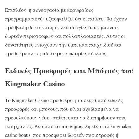
Επιπλέον, η συνεργασία με κορυφαίους
προγραμματιστές εξασφαλίζει ότι οι παίκτες θα έχουν
πρόσβαση σε καινοτόμες λειτουργίες όπως μπόνους
δωρεάν περιστροφών και πολλαπλασιαστές. Αυτές οι
δυνατότητες ενισχύουν την εμπειρία παιχνιδιού και
προσφέρουν περισσότερες ευκαιρίες κέρδους.
Ειδικές Προσφορές και Μπόνους του
Kingmaker Casino
Το Kingmaker Casino προσφέρει μια σειρά από ειδικές
προσφορές και μπόνους, που είναι σχεδιασμένα να
προσελκύσουν νέους παίκτες και να διατηρήσουν τους
υπάρχοντες. Ένα από τα πιο δημοφιλή είναι το kingmaker
casino bonus, που προσφέρει δωρεάν περιστροφές ή