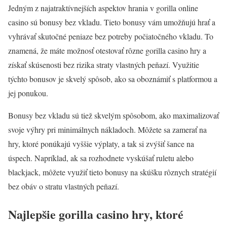
Jedným z najatraktívnejších aspektov hrania v gorilla online
casino sú bonusy bez vkladu. Tieto bonusy vám umožňujú hrať a
vyhrávať skutočné peniaze bez potreby počiatočného vkladu. To
znamená, že máte možnosť otestovať rôzne gorilla casino hry a
získať skúsenosti bez rizika straty vlastných peňazí. Využitie
týchto bonusov je skvelý spôsob, ako sa oboznámiť s platformou a
jej ponukou.
Bonusy bez vkladu sú tiež skvelým spôsobom, ako maximalizovať
svoje výhry pri minimálnych nákladoch. Môžete sa zamerať na
hry, ktoré ponúkajú vyššie výplaty, a tak si zvýšiť šance na
úspech. Napríklad, ak sa rozhodnete vyskúšať ruletu alebo
blackjack, môžete využiť tieto bonusy na skúšku rôznych stratégií
bez obáv o stratu vlastných peňazí.
Najlepšie gorilla casino hry, ktoré