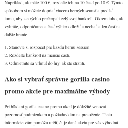
Napríklad, ak máte 100 €, rozdeľte ich na 10 častí po 10 €. Týmto
spôsobom si môžete dopriať viacero herných seansí a predísť
tomu, aby ste rýchlo prečerpali celý svoj bankroll. Okrem toho, ak
vyhráte, odporúčame si časť výhier odložiť a nechať si len časť na
ďalšie hranie.
Stanovte si rozpočet pre každú hernú session.
Rozdeľte bankroll na menšie časti.
Odmietnite sa vrhnúť do hry, ak ste stratili.
Ako si vybrať správne gorilla casino
promo akcie pre maximálne výhody
Pri hľadaní gorilla casino promo akcií je dôležité venovať
pozornosť podmienkam a požiadavkám na pretočenie. Tieto
informácie vám pomôžu určiť, či je daná akcia pre vás výhodná.