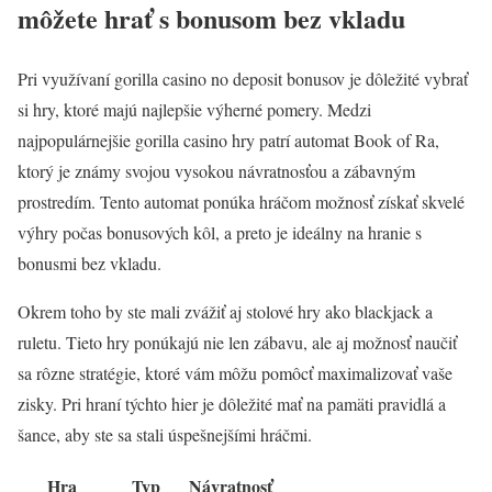
môžete hrať s bonusom bez vkladu
Pri využívaní gorilla casino no deposit bonusov je dôležité vybrať
si hry, ktoré majú najlepšie výherné pomery. Medzi
najpopulárnejšie gorilla casino hry patrí automat Book of Ra,
ktorý je známy svojou vysokou návratnosťou a zábavným
prostredím. Tento automat ponúka hráčom možnosť získať skvelé
výhry počas bonusových kôl, a preto je ideálny na hranie s
bonusmi bez vkladu.
Okrem toho by ste mali zvážiť aj stolové hry ako blackjack a
ruletu. Tieto hry ponúkajú nie len zábavu, ale aj možnosť naučiť
sa rôzne stratégie, ktoré vám môžu pomôcť maximalizovať vaše
zisky. Pri hraní týchto hier je dôležité mať na pamäti pravidlá a
šance, aby ste sa stali úspešnejšími hráčmi.
Hra
Typ
Návratnosť