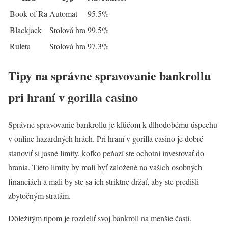
Book of Ra
Automat
95.5%
Blackjack
Stolová hra
99.5%
Ruleta
Stolová hra
97.3%
Tipy na správne spravovanie bankrollu
pri hraní v gorilla casino
Správne spravovanie bankrollu je kľúčom k dlhodobému úspechu
v online hazardných hrách. Pri hraní v gorilla casino je dobré
stanoviť si jasné limity, koľko peňazí ste ochotní investovať do
hrania. Tieto limity by mali byť založené na vašich osobných
financiách a mali by ste sa ich striktne držať, aby ste predišli
zbytočným stratám.
Dôležitým tipom je rozdeliť svoj bankroll na menšie časti.